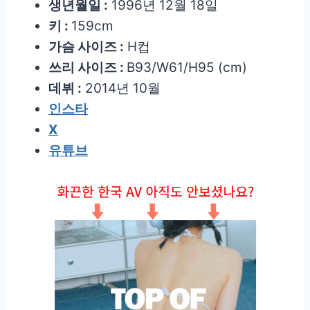
생년월일 :
1996년 12월 18일
키 :
159cm
가슴 사이즈 :
H컵
쓰리 사이즈 :
B93/W61/H95 (cm)
데뷔 :
2014년 10월
인스타
X
유튜브