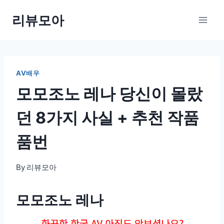
Skip
리뷰모아
to
content
AV배우
모모조노 레나 당신이 몰랐
던 8가지 사실 + 추천 작품
품번
By
리뷰모아
모모조노 레나