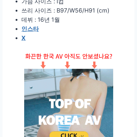
가슴 사이즈 : I컵
쓰리 사이즈 : B97/W56/H91 (cm)
데뷔 : 16년 1월
인스타
X