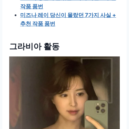
작품 품번
미즈나 레이 당신이 몰랐던 7가지 사실 +
추천 작품 품번
그라비아 활동