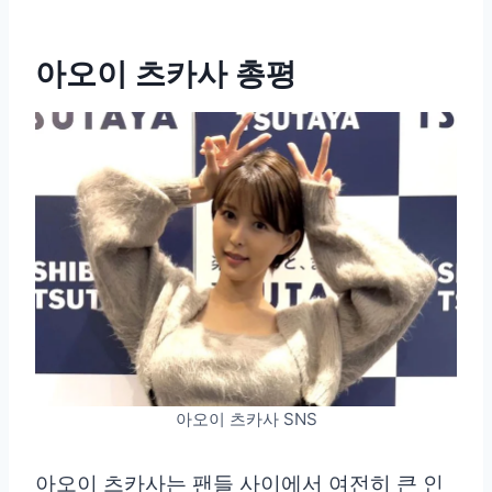
아오이 츠카사 총평
아오이 츠카사 SNS
아오이 츠카사는 팬들 사이에서 여전히 큰 인