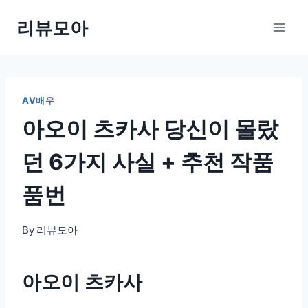
Skip
리뷰모아
to
content
AV배우
아오이 츠카사 당신이 몰랐
던 6가지 사실 + 추천 작품
품번
By
리뷰모아
아오이 츠카사