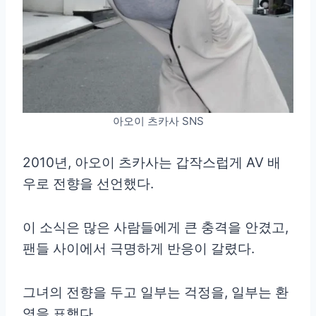
아오이 츠카사 SNS
2010년, 아오이 츠카사는 갑작스럽게 AV 배
우로 전향을 선언했다.
이 소식은 많은 사람들에게 큰 충격을 안겼고,
팬들 사이에서 극명하게 반응이 갈렸다.
그녀의 전향을 두고 일부는 걱정을, 일부는 환
영을 표했다.