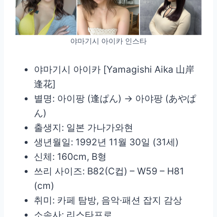
야마기시 아이카 인스타
야마기시 아이카 [Yamagishi Aika 山岸
逢花]
별명: 아이팡 (逢ぱん) → 아야팡 (あやぱ
ん)
출생지: 일본 가나가와현
생년월일: 1992년 11월 30일 (31세)
신체: 160cm, B형
쓰리 사이즈: B82(C컵) – W59 – H81
(cm)
취미: 카페 탐방, 음악·패션 잡지 감상
소속사: 리스타프로