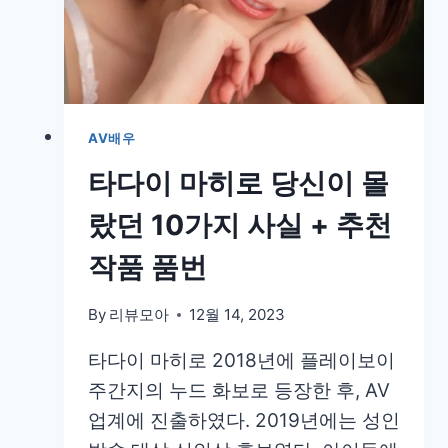
AV배우
타다이 마히로 당신이 몰
랐던 10가지 사실 + 추천
작품 품번
By
리뷰모아
12월 14, 2023
타다이 마히로 2018년에 플레이보이
주간지의 누드 화보로 등장한 후, AV
업계에 진출하였다. 2019년에는 성인