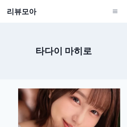
Skip
리뷰모아
to
content
타다이 마히로